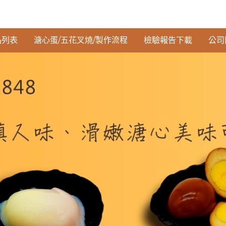
品列表
溏心蛋/五花叉燒/製作流程
檢驗報告下載
公司