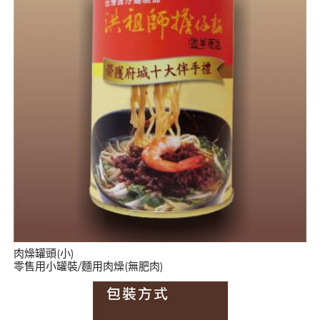
肉燥罐頭(小)
零售用小罐裝/麵用肉燥(無肥肉)