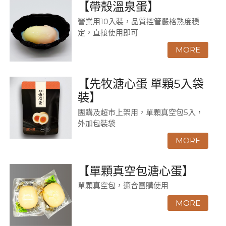
【帶殼溫泉蛋】
營業用10入裝，品質控管嚴格熟度穩
定，直接使用即可
【先牧溏心蛋 單顆5入袋
裝】
團購及超市上架用，單顆真空包5入，
外加包裝袋
【單顆真空包溏心蛋】
單顆真空包，適合團購使用