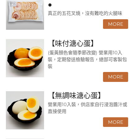
●
真正的五花叉燒，沒有難吃的火腿味
【味付溏心蛋】
(蛋黃顏色會隨季節改變) 營業用10入
裝，定期發送檢驗報告，總部可客製包
裝
【無調味溏心蛋】
營業用10入裝，供店家自行浸泡醬汁或
直接使用